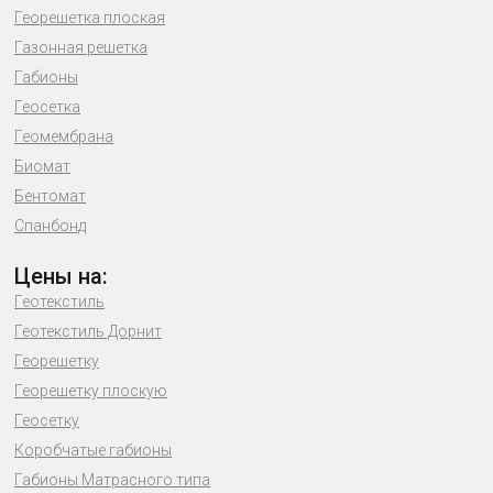
Георешетка плоская
Газонная решетка
Габионы
Геосетка
Геомембрана
Биомат
Бентомат
Спанбонд
Цены на:
Геотекстиль
Геотекстиль Дорнит
Георешетку
Георешетку плоскую
Геосетку
Коробчатые габионы
Габионы Матрасного типа