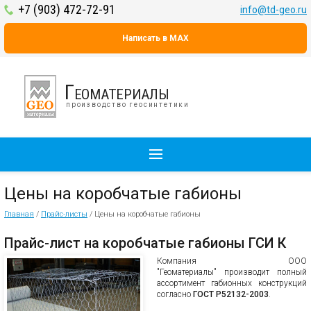
+7 (903) 472-72-91
info@td-geo.ru
Написать в MAX
Геоматериалы
производство геосинтетики
Цены на коробчатые габионы
Главная
/
Прайс-листы
/
Цены на коробчатые габионы
Прайс-лист на коробчатые габионы ГСИ К
Компания ООО
"Геоматериалы" производит полный
ассортимент габионных конструкций
согласно
ГОСТ Р52132-2003
.