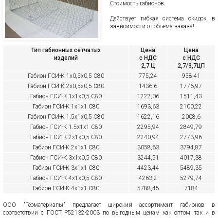
Стоимость габионов.
Действует гибкая система скидок, в
зависимости от объема заказа!
Тип габионных сетчатых
Цена
Цена
изделий
с НДС
с НДС
2,7 Ц
2,7/3,7ЦП
Габион ГСИ-К 1х0,5х0,5 С80
775,24
958,41
Габион ГСИ-К 2х0,5х0,5 С80
1436,6
1776,97
Габион ГСИ-К 1х1х0,5 С80
1222,06
1511,43
Габион ГСИ-К 1х1х1 С80
1693,63
2100,22
Габион ГСИ-К 1.5х1х0,5 С80
1622,16
2008,6
Габион ГСИ-К 1.5х1х1 С80
2295,94
2849,79
Габион ГСИ-К 2х1х0,5 С80
2240,94
2773,96
Габион ГСИ-К 2х1х1 С80
3058,63
3794,87
Габион ГСИ-К 3х1х0,5 С80
3244,51
4017,38
Габион ГСИ-К 3х1х1 С80
4423,44
5489,35
Габион ГСИ-К 4х1х0,5 С80
4263,2
5279,74
Габион ГСИ-К 4х1х1 С80
5788,45
7184
ООО "Геоматериалы" предлагает широкий ассортимент габионов в
соответствии с ГОСТ Р52132-2003 по выгодным ценам как оптом, так и в