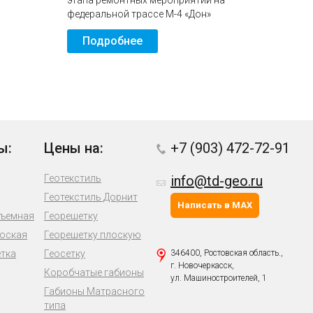
этапа ремонтных мероприятий на
федеральной трассе М-4 «Дон»
Подробнее
ы:
Цены на:
+7 (903) 472-72-91
Геотекстиль
info@td-geo.ru
Геотекстиль Дорнит
Написать в MAX
бъемная
Георешетку
лоская
Георешетку плоскую
етка
Геосетку
346400, Ростовская область.,
г. Новочеркасск,
Коробчатые габионы
ул. Машиностроителей, 1
Габионы Матрасного
типа