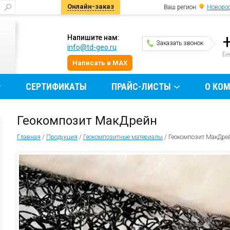
Онлайн-заказ
Ваш регион:
Новоро
Напишите нам:
Заказать звонок
info@td-geo.ru
и
Бе
Написать в MAX
СЕРТИФИКАТЫ
ПРАЙС-ЛИСТЫ
О КО
Геокомпозит МакДрейн
Главная
/
Продукция
/
Геокомпозитные материалы
/
Геокомпозит МакДре