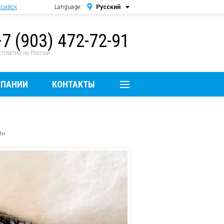
ссийск
Language:
Русский
Русский
+7 (903) 472-72-91
English
сплатно по России
МПАНИИ
КОНТАКТЫ
йн