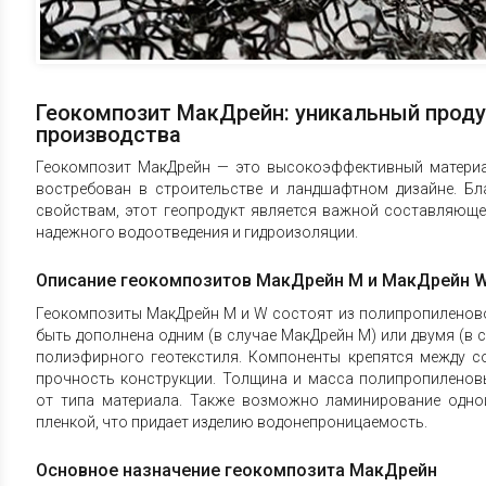
Геокомпозит МакДрейн: уникальный проду
производства
Геокомпозит МакДрейн — это высокоэффективный материа
востребован в строительстве и ландшафтном дизайне. Б
свойствам, этот геопродукт является важной составляюще
надежного водоотведения и гидроизоляции.
Описание геокомпозитов МакДрейн M и МакДрейн 
Геокомпозиты МакДрейн M и W состоят из полипропиленов
быть дополнена одним (в случае МакДрейн M) или двумя (в 
полиэфирного геотекстиля. Компоненты крепятся между со
прочность конструкции. Толщина и масса полипропиленов
от типа материала. Также возможно ламинирование одно
пленкой, что придает изделию водонепроницаемость.
Основное назначение геокомпозита МакДрейн