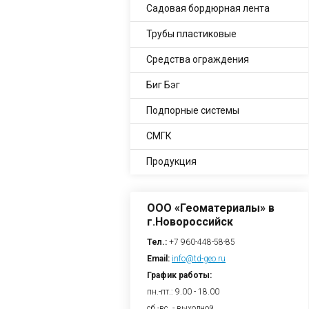
Садовая бордюрная лента
Трубы пластиковые
Средства ограждения
Биг Бэг
Подпорные системы
СМГК
Продукция
ООО «Геоматериалы» в
г.Новороссийск
Тел.:
+7 960-448-58-85
Email:
info@td-geo.ru
График работы:
пн.-пт.: 9.00 - 18.00
сб.-вс. - выходной