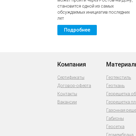
может пройти через Ростов-на-Дону,
становится одной из самых
обсуждаемых инициатив последних
лет
Подробнее
Компания
Материал
Сертификаты
Геотекстиль
Договор-оферта
Геоткань
Контакты
Георешетка о
Вакансии
Георешетка п
Газонная реш
Габионы
Геосетка
Геомембрана