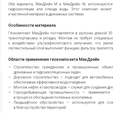
Оба варианта, МакДрейн M и МакДрейн W, используются
гидроизоляции или отвода воды. Этот композит может 
и застенной материал в дренажных системах.
Особенности материала
Геокомпозит МакДрейн поставляется в рулонах длиной 30 
транспортировку и укладку. Монтаж не требует специальн
к воздействию ультрафиолетового излучения, что увели
геотекстильный слой выполняет функцию фильтра, препятст
Области применения геокомпозита МакДрейн
Строительство гражданских и промышленных объек
дренажных и гидроизоляционных задач.
Дорожное строительство — подходит для автомобильн
обеспечивая эффективное водоотведение.
Монтаж нефте- и газопроводов — служит для создания др
Горнодобывающая промышленность — применяется 
в процессе обогащения полезных ископаемых.
Ландшафтное обустройство — используется для соз
в благоустройстве территорий.