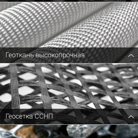
Геоткань высокопрочная
Геосетка ССНП