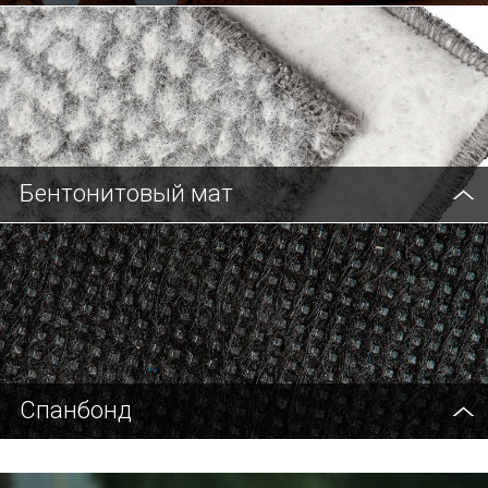
Бентонитовый мат
Cпанбонд