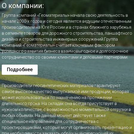
О компании:
Группа компаний «Геоматериалы» начала свою деятельность в
начале 2000-х годов и сегодня является ведущим отечественным
производителем на Юге России и в странах ближнего зарубежья
в сегменте товаров для дорожного строительства, ланшафтного
дизайна и строительства инженерных сооружений.Группа
компаний «Геоматериалы» считает ключевым фактором
успешного развития бизнеса взаимовыгодное и долгосрочное
сотрудничество со своими клиентами и деловыми партнерами.
Подробнее
Производители геосинтетических материалов гарантируют
самое высокое качество выпускаемой ими продукции, которая
может использоваться по назначению на протяжении
длительного срока. На складах она всегда присутствует в
нужном количестве, с возможностью моментальной отгрузки в
любых объемах. На данный момент действует также
специальное направление для сотрудничества с
проектировщиками, которые могут организовать презентацию и
при необходимости заказать образцы интересующей их