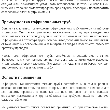
коробок и поворотов трубы. Чтобы избежать скопления конденсата,
специалисты рекомендуют укладывать гофрированные трубы с небольшим
уклоном. Это также помогает продлить срок службы проводки и предотвратить
образование влаги внутри системы.
Преимущества гофрированных труб
Одним из ключевых преимуществ гофрированных труб является их гибкость
и лёгкость. Они легко принимают необходимую форму при укладке, что
упрощает монтаж в труднодоступных местах и снижает затраты на установку.
Гофрированная структура трубы обеспечивает дополнительную защиту кабеля
от механических повреждений, а её внутренняя гладкая поверхность облегчает
протяжку проводов.
Кроме того, гофрированные трубы устойчивы к воздействию внешних
факторов, таких как температурные перепады, влага, химические вещества
и ультрафиолетовое излучение. Это делает их идеальным выбором как для
внутренних, так и для наружных работ.
Области применения
Гофрированные электротехнические трубы востребованы в самых разных
сферах: от жилого строительства до промышленного сектора. Их используют
для защиты проводов в офисных зданиях, торговых центрах, заводах,
складских помещениях и других объектах, где требуется надёжная система
электроснабжения.
Их универсальность также позволяет применять их при установке систем