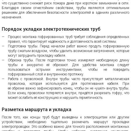
что существенно снижает риск пожара даже при коротком замыкании в сети.
Благодаря своим огнестойким свойствам, трубы являются оптимальным
решением для обеспечения безопасности электросетей в зданиях различного
назначения.
Порядок укладки электротехнических труб
Процесс монтажа гофрированных труб требует соблюдения определённых
правил, что гарантирует надёжность и долговечность всей системы.
Подготовка трубы. Перед началом работ важно продуть гофрированную
трубу сжатым воздухом, чтобы удалить возможные загрязнения, которые
могут затруднить прокладку кабеля.
Обрезка трубы. После подготовки точно измеряют необходимую длину
трубы и аккуратно её обрезают. Для удобства монтажа следует
пользоваться острыми инструментами, чтобы не повредить
гофрированный слой и внутреннюю протяжку.
Работа с проволокой. Внутри трубы часто присутствует металлическая
проволока, которая используется для протягивания кабеля. При
её обрезке важно зафиксировать конец, чтобы он не «ушёл» внутрь трубы.
Если конец проволоки потеряется внутри, придётся разрезать гофру, что
может ослабить её конструкцию и нарушить герметичность.
Разметка маршрута и укладка
После того, как концы труб будут выведены к электрощитам или другим
устройствам, необходимо тщательно размечать маршрут прокладки
электропроводки. Это особенно важно для точного расположения монтажных