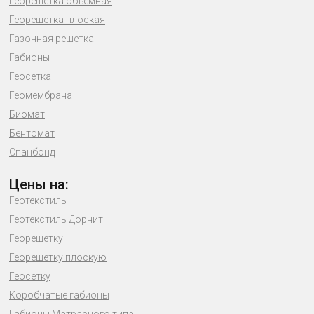
Георешетка объемная
Георешетка плоская
Газонная решетка
Габионы
Геосетка
Геомембрана
Биомат
Бентомат
Спанбонд
Цены на:
Геотекстиль
Геотекстиль Дорнит
Георешетку
Георешетку плоскую
Геосетку
Коробчатые габионы