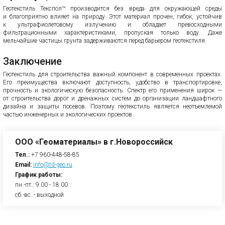
Геотекстиль Текспол™ производится без вреда для окружающей среды
и благоприятно влияет на природу. Этот материал прочен, гибок, устойчив
к ультрафиолетовому излучению и обладает превосходными
фильтрационными характеристиками, пропуская только воду. Даже
мельчайшие частицы грунта задерживаются перед барьером геотекстиля.
Заключение
Геотекстиль для строительства важный компонент в современных проектах.
Его преимущества включают доступность, удобство в транспортировке,
прочность и экологическую безопасность. Спектр его применения широк —
от строительства дорог и дренажных систем до организации ландшафтного
дизайна и защиты посевов. Поэтому геотекстиль является неотъемлемой
частью инженерных и экологических проектов.
ООО «Геоматериалы» в г.Новороссийск
Тел.:
+7 960-448-58-85
Email:
info@td-geo.ru
График работы:
пн.-пт.: 9.00 - 18.00
сб.-вс. - выходной