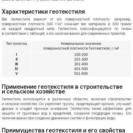
Характеристики геотекстиля
Вес геотекстиля зависит от его поверхностной плотности: например,
поверхностная плотность 300 г/м² означает вес материала в 300 грамм
на каждый квадратный метр. Геотекстиль классифицируется по типам
в соответствии с таблицей, и его наличие важно для современных проектов.
Тип полотна
Номинальное значение
поверхностной плотности Геотекстиля, г / м²
I
100-200
II
201-300
III
301-400
IV
401-500
V
501-600
Применение геотекстиля в строительстве
и сельском хозяйстве
Геотекстиль используется в различных областях, включая строительство
и сельское хозяйство. Он укрепляет грунты, предотвращает эрозию, улучшает
дренаж и создает прочные основания. Геотекстиль также эффективен для
защиты от грунтовых вод и вредителей, сохраняя плодородие почвы. Его
наличие важно при создании дренажных систем и фильтрации воды.
Преимущества геотекстиля и его свойства