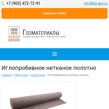
+7 (903) 472-72-91
info@td-geo.ru
Написать в MAX
Геоматериалы
производство геосинтетики
Иглопробивное нетканое полотно
Главная
/
Продукция
/
Геотекстиль
/
Иглопробивное нетканое полотно