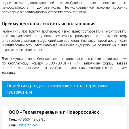
подвергаться дополнительной термообработке, что повышает его
износостойкость и долговечность. Термоскрепленное полотно особенно
популярно в специфических отраслях строительства.
Преимущества и легкость использования
Геотекстиль под плитку тротуарную легко транспортировать и монтировать.
Оно выпускается в рулонах различных размеров, не впитывает воду
и не требует специальных условий для хранения. Благодаря своей доступности
и универсальности, этот материал занимает лидирующие позиции на рынке
строительных материалов.
Для покупки иглопробивного полотна свяжитесь с нашими специалистами
по бесплатному номеру 8-800-700-01-71 или заполните форму заказа
на сайте. Мы поможем вам подобрать оптимальный материал и организуем
доставку.
Перейти в раздел технические характеристики
геотекстиля
ООО «Геоматериалы» в г.Новороссийск
Тел.:
+7 960-448-58-85
Email:
info@td-geo.ru