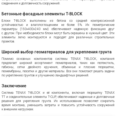
соединения и долговечность сооружений.
Бетонные фасадные элементы T-BLOCK
Блоки T-BLOCK выполнены из бетона со средней компрессионной
устойчивостью и влагопоглощением не более 5%. Их геометрические
параметры (150×400×240 мм) обеспечивают надежную фиксацию друг
с другом. При необходимости блоки могут быть окрашены в нужный цвет. Эти
элементы легко монтируются и подходят для различных строительных
проектов.
Широкий выбор геоматериалов для укрепления грунта
Помимо основных компонентов системы TENAX T-BLOCK, компания
предлагает широкий ассортимент геоматериалов, таких как геотекстиль,
габионы, сетки двойного кручения, объемные и плоские георешетки,
геомембраны, геосетки и другие материалы. Все они помогают решать задачи
по укреплению грунтов и улучшению ландшафтных решений.
Заключение
Система TENAX T-BLOCK и её компоненты, включая георешетку TENAX
TT и соединительные элементы T-CLIP, обеспечивают надежные и долговечные
решения для укрепления грунта. Их использование позволяет сократить
время монтажа, уменьшить затраты и повысить устойчивость сооружений
к внешним нагрузкам.