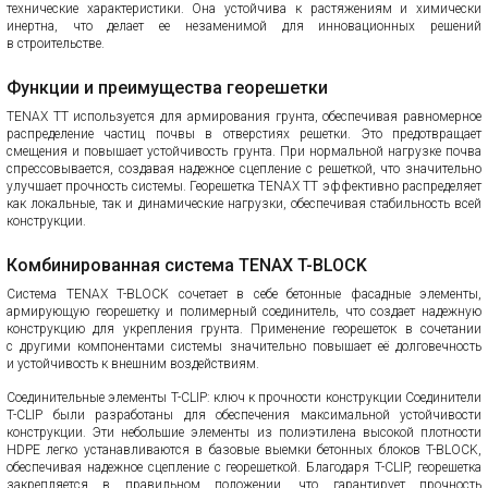
технические характеристики. Она устойчива к растяжениям и химически
инертна, что делает ее незаменимой для инновационных решений
в строительстве.
Функции и преимущества георешетки
TENAX TT используется для армирования грунта, обеспечивая равномерное
распределение частиц почвы в отверстиях решетки. Это предотвращает
смещения и повышает устойчивость грунта. При нормальной нагрузке почва
спрессовывается, создавая надежное сцепление с решеткой, что значительно
улучшает прочность системы. Георешетка TENAX TT эффективно распределяет
как локальные, так и динамические нагрузки, обеспечивая стабильность всей
конструкции.
Комбинированная система TENAX T-BLOCK
Система TENAX T-BLOCK сочетает в себе бетонные фасадные элементы,
армирующую георешетку и полимерный соединитель, что создает надежную
конструкцию для укрепления грунта. Применение георешеток в сочетании
с другими компонентами системы значительно повышает её долговечность
и устойчивость к внешним воздействиям.
Соединительные элементы T-CLIP: ключ к прочности конструкции Соединители
T-CLIP были разработаны для обеспечения максимальной устойчивости
конструкции. Эти небольшие элементы из полиэтилена высокой плотности
HDPE легко устанавливаются в базовые выемки бетонных блоков T-BLOCK,
обеспечивая надежное сцепление с георешеткой. Благодаря T-CLIP, георешетка
закрепляется в правильном положении, что гарантирует прочность