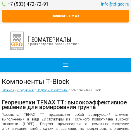
+7 (903) 472-72-91
info@td-geo.ru
Написать в MAX
Геоматериалы
производство геосинтетики
Компоненты Т-Block
Главная
/
Продукция
/
Подпорные системы
/
Компоненты Т-Block
Георешетки TENAX TT: высокоэффективное
решение для армирования грунта
Георешетка TENAX TT представляет собой армирующий элемент,
выполненный в виде 2D-структуры из 100%-ного полиэтилена высокой
плотности (HDPE). Продукт производится с помощью экструзии
и вытягивания нитей в одном направлении, что придает решетке отличные