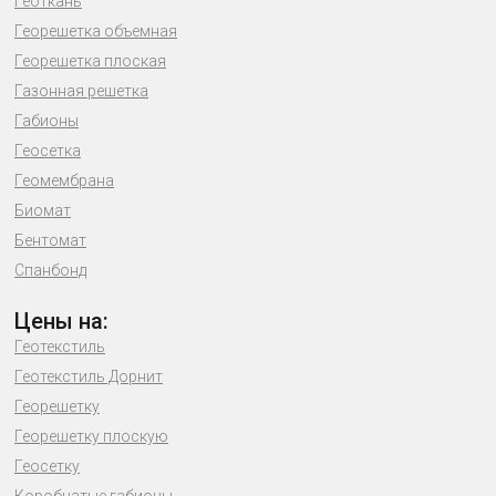
Геоткань
Георешетка объемная
Георешетка плоская
Газонная решетка
Габионы
Геосетка
Геомембрана
Биомат
Бентомат
Спанбонд
Цены на:
Геотекстиль
Геотекстиль Дорнит
Георешетку
Георешетку плоскую
Геосетку