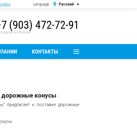
ссийск
Language:
Русский
Русский
+7 (903) 472-72-91
English
сплатно по России
МПАНИИ
КОНТАКТЫ
а дорожные конусы
" предлагает к поставке дорожные
онусы