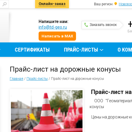
Онлайн-заказ
Ваш регион:
Новоро
Напишите нам:
Заказать звонок
info@td-geo.ru
и
Бе
Написать в MAX
СЕРТИФИКАТЫ
ПРАЙС-ЛИСТЫ
О КО
Прайс-лист на дорожные конусы
Главная
/
Прайс-листы
/
Прайс-лист на дорожные конусы
Прайс-лист н
ООО "Геоматериалы
конусы
Цены на дорожные к