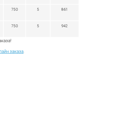
750
5
861
750
5
942
аказа!
лайн заказа
.