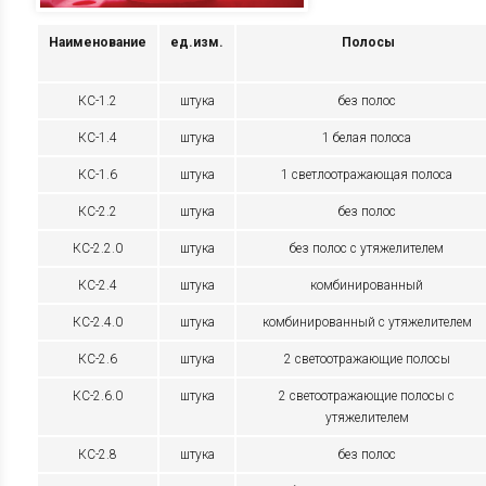
Наименование
ед.изм.
Полосы
КС-1.2
штука
без полос
КС-1.4
штука
1 белая полоса
КС-1.6
штука
1 светлоотражающая полоса
КС-2.2
штука
без полос
КС-2.2.0
штука
без полос с утяжелителем
КС-2.4
штука
комбинированный
КС-2.4.0
штука
комбинированный с утяжелителем
КС-2.6
штука
2 светоотражающие полосы
КС-2.6.0
штука
2 светоотражающие полосы с
утяжелителем
КС-2.8
штука
без полос