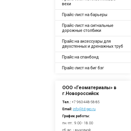
вехи
Прайс-лист на барьеры
Прайс-лист на сигнальные
дорожные столбики
Прайс на аксессуары для
двухстенных и дренажных труб
Прайс на спанбонд
Прайс-лист на биг бэг
ООО «Геоматериалы» в
г.Новороссийск
Тел.:
+7 960-448-58-85
Email:
info@td-geo.ru
График работы:
пн.-пт.: 9.00 - 18.00
сб.-вс. - выходной