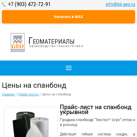
+7 (903) 472-72-91
info@td-geo.ru
Написать в MAX
Геоматериалы
производство геосинтетики
Цены на спанбонд
Главная
/
Прайс-листы
/
Цены на спанбонд
Прайс-лист на спанбонд
укрывной
Продажа спанбонда "Текспол™ Агро" оптом и
в розницу
Действует гибкая система скидок, в