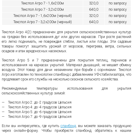
Текспол Агро 7 - 1,6х200м
320,0
по запросу
Текспол Агро 7 - 3,2х200м
640,0
по запросу
Текспол Агро 7 - 1,6х200м (черный)
320,0
по запросу
Текспол Агро 7 - 3,2х200м (черный)
640,0
по запросу
Текспол Агро 4(2) предназначен для укрытия сельскохозяйственных культур
на грядках без использования дуг или других каркасов. При росте растений
его легко поднимать, не повреждая стебли, листья или плоды. Эти садовые
товары помогут защитить урожай от морозов, перегрева, ветра, сильных
осадков и атак вредоносных насекомых.
Текспол Агро 5 и 7 предназначены для покрытия теплиц, парников и
использования на каркасах укрытий. Материал дышащий, не мешает обмену
воздуха. Этот товар для дачи незаменим при борьбе с сорняками. Текспол
Агро изготовлен по технологии спанбонд с добавлением УФ-стабилизатора, что
продлевает срок его службы на несколько сезонов сельского хозяйства.
Рекомендуемые температуры использования для укрытия
сельскохозяйственных культур зимой:
Текспол Агро 2: до -2 градусов Цельсия
Текспол Агро 4: до -4 градусов Цельсия
Текспол Агро 5: до -6 градусов Цельсия
Текспол Агро 7: до -9 градусов Цельсия
Если вы интересуетесь, где купить
спанбонд
, вы можете заказать продукцию
через онлайн-форму. Чтобы приобрести спанбонд, обратитесь к нашим