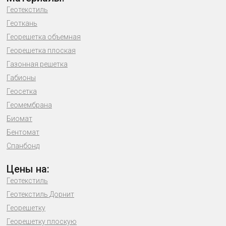
Геотекстиль
Геоткань
Георешетка объемная
Георешетка плоская
Газонная решетка
Габионы
Геосетка
Геомембрана
Биомат
Бентомат
Спанбонд
Цены на:
Геотекстиль
Геотекстиль Дорнит
Георешетку
Георешетку плоскую