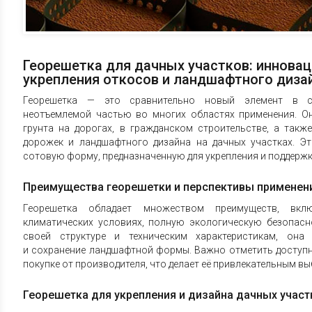
Георешетка для дачных участков: иннова
укрепления откосов и ландшафтного диза
Георешетка — это сравнительно новый элемент в ст
неотъемлемой частью во многих областях применения. О
грунта на дорогах, в гражданском строительстве, а такж
дорожек и ландшафтного дизайна на дачных участках. Эт
сотовую форму, предназначенную для укрепления и поддержк
Преимущества георешетки и перспективы применен
Георешетка обладает множеством преимуществ, вкл
климатических условиях, полную экологическую безопасн
своей структуре и техническим характеристикам, она 
и сохранение ландшафтной формы. Важно отметить доступн
покупке от производителя, что делает её привлекательным в
Георешетка для укрепления и дизайна дачных участ