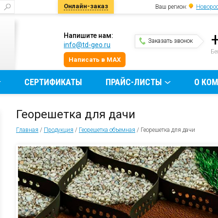
Онлайн-заказ
Ваш регион:
Новоро
Напишите нам:
Заказать звонок
info@td-geo.ru
и
Бе
Написать в MAX
СЕРТИФИКАТЫ
ПРАЙС-ЛИСТЫ
О КО
Георешетка для дачи
Главная
/
Продукция
/
Георешетка объемная
/
Георешетка для дачи