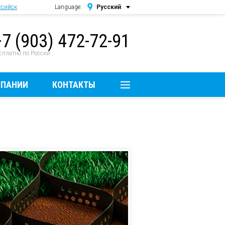
ссийск
Language:
Русский
Русский
+7 (903) 472-72-91
English
сплатно по России
МПАНИИ
КОНТАКТЫ